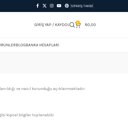
SIPARIŞ TAKIBI
0
GIRIŞ YAP / KAYDOL
₺
0,00
 ÜRÜNLER
BLOG
BANKA HESAPLARI
kullanıldığı ve nasıl korunduğu açıklanmaktadır.
 kişisel bilgiler toplanabilir.