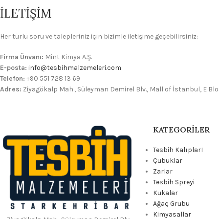
İLETİŞİM
Her türlü soru ve talepleriniz için bizimle iletişime geçebilirsiniz:
Firma Ünvanı:
Mint Kimya A.Ş.
E-posta:
info@tesbihmalzemeleri.com
Telefon:
+90 551 728 13 69
Adres:
Ziyagökalp Mah., Süleyman Demirel Blv., Mall of İstanbul, E Blok
KATEGORILER
Tesbih KalıplarI
Çubuklar
Zarlar
Tesbih Spreyi
Kukalar
Ağaç Grubu
Kimyasallar