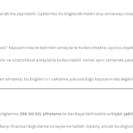
rme yapılabilir. Üyelerimiz bu bilgilendirmeleri alıp almamayı ister
leşmesi” kapsamında ve belirtilen amaçlarla kullanılmakta; üçüncü kişi
ir ve istatistiksel amaçlarla kullanılabilir. Veriler aynı zamanda paz
leri almakta; bu bilgileri sır saklama yükümlülüğü kapsamında değerl
ilgileriniz
256-bit SSL şifreleme
ile bankaya iletilmekte ve
hiçbir şek
ğa karşı finansal doğrulama süreçlerine tabidir. Sipariş, ancak bu doğr