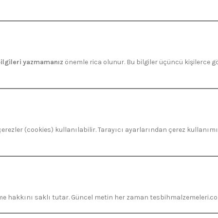
 bilgileri yazmamanız
önemle rica olunur. Bu bilgiler üçüncü kişilerce
çerezler (cookies) kullanılabilir. Tarayıcı ayarlarından çerez kullanımı
rme hakkını saklı tutar. Güncel metin her zaman tesbihmalzemeleri.com