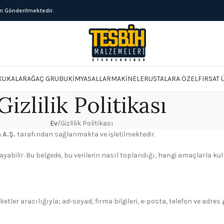
ün Gönderilmektedir.
KUKALAR
AĞAÇ GRUBU
KIMYASALLAR
MAKINELER
USTALARA ÖZEL
FIRSAT
Gizlilik Politikası
Ev
Gizlilik Politikası
 A.Ş.
tarafından sağlanmakta ve işletilmektedir.
playabilir. Bu belgede, bu verilerin nasıl toplandığı, hangi amaçlarla 
r aracılığıyla; ad-soyad, firma bilgileri, e-posta, telefon ve adres gibi