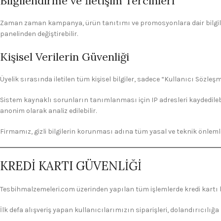
Bilgilendirme ve İletişim Tercihleri
Zaman zaman kampanya, ürün tanıtımı ve promosyonlara dair bilgilendi
panelinden değiştirebilir.
Kişisel Verilerin Güvenliği
Üyelik sırasında iletilen tüm kişisel bilgiler, sadece “Kullanıcı Söz
Sistem kaynaklı sorunların tanımlanması için IP adresleri kaydedilebil
anonim olarak analiz edilebilir.
Firmamız, gizli bilgilerin korunması adına tüm yasal ve teknik önlem
KREDİ KARTI GÜVENLİĞİ
Tesbihmalzemeleri.com üzerinden yapılan tüm işlemlerde kredi kartı b
İlk defa alışveriş yapan kullanıcılarımızın siparişleri, dolandırıcılı