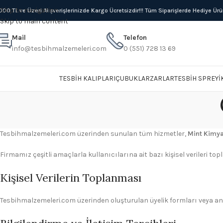
Skip to navigation
000 TL ve Üzeri Alışverişlerinizde Kargo Ücretsizdir!!! Tüm Siparişlerde Hediye Ür
Skip to main content
Mail
Telefon
info@tesbihmalzemeleri.com
0 (551) 728 13 69
TESBIH KALIPLARI
ÇUBUKLAR
ZARLAR
TESBIH SPREYI
Tesbihmalzemeleri.com üzerinden sunulan tüm hizmetler,
Mint Kimya
Firmamız çeşitli amaçlarla kullanıcılarına ait bazı kişisel verileri to
Kişisel Verilerin Toplanması
Tesbihmalzemeleri.com üzerinden oluşturulan üyelik formları veya anketle