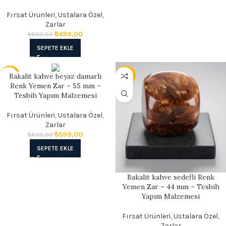
Fırsat Ürünleri
,
Ustalara Özel
,
Zarlar
₺
499,00
₺
599,00
SEPETE EKLE
Bakalit kahve beyaz damarlı
- 14%
- 17%
Renk Yemen Zar – 55 mm –
Tesbih Yapım Malzemesi
Fırsat Ürünleri
,
Ustalara Özel
,
Zarlar
₺
599,00
₺
699,00
SEPETE EKLE
Bakalit kahve sedefli Renk
Yemen Zar – 44 mm – Tesbih
Yapım Malzemesi
Fırsat Ürünleri
,
Ustalara Özel
,
Zarlar