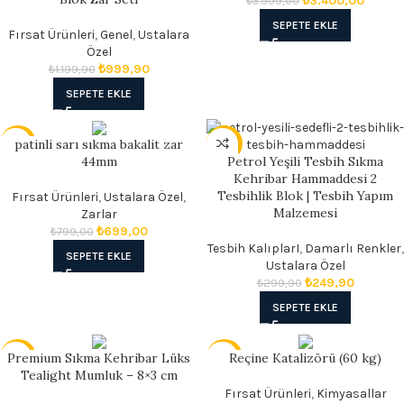
₺
3.400,00
₺
3.999,00
SEPETE EKLE
Fırsat Ürünleri
,
Genel
,
Ustalara
Özel
₺
999,90
₺
1.199,90
SEPETE EKLE
patinli sarı sıkma bakalit zar
- 13%
- 17%
44mm
Petrol Yeşili Tesbih Sıkma
Kehribar Hammaddesi 2
Tesbihlik Blok | Tesbih Yapım
Fırsat Ürünleri
,
Ustalara Özel
,
Malzemesi
Zarlar
₺
699,00
₺
799,00
Tesbih KalıplarI
,
Damarlı Renkler
,
SEPETE EKLE
Ustalara Özel
₺
249,90
₺
299,90
SEPETE EKLE
Premium Sıkma Kehribar Lüks
Reçine Katalizörü (60 kg)
- 17%
- 13%
Tealight Mumluk – 8×3 cm
Fırsat Ürünleri
,
Kimyasallar