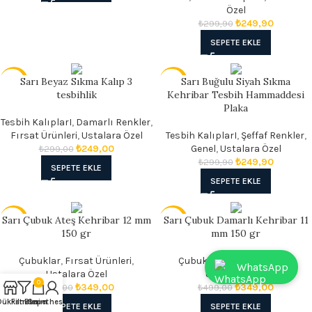
Özel
₺
249,90
₺
299,90
SEPETE EKLE
Sarı Beyaz Sıkma Kalıp 3
Sarı Buğulu Siyah Sıkma
- 17%
- 17%
tesbihlik
Kehribar Tesbih Hammaddesi
Plaka
Tesbih KalıplarI
,
Damarlı Renkler
,
Fırsat Ürünleri
,
Ustalara Özel
Tesbih KalıplarI
,
Şeffaf Renkler
,
₺
249,00
Genel
,
Ustalara Özel
₺
299,00
₺
249,90
₺
299,90
SEPETE EKLE
SEPETE EKLE
Sarı Çubuk Ateş Kehribar 12 mm
Sarı Çubuk Damarlı Kehribar 11
- 30%
- 30%
150 gr
mm 150 gr
Çubuklar
,
Fırsat Ürünleri
,
Çubuklar
,
Fırsat Ürünleri
,
WhatsApp
Ustalara Özel
Ustalara Özel
0
₺
349,00
₺
349,00
₺
499,00
₺
499,00
Dükkan
Filtreler
Benim hesabım
Sepet
SEPETE EKLE
SEPETE EKLE