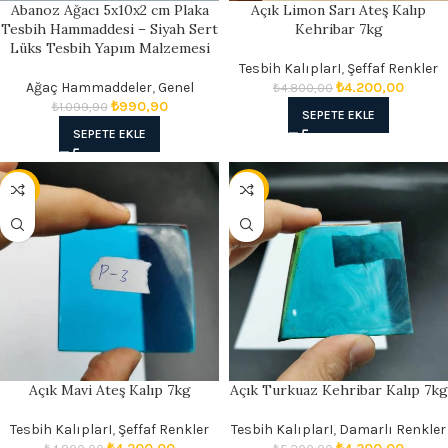
Abanoz Ağacı 5x10x2 cm Plaka
Açık Limon Sarı Ateş Kalıp
Tesbih Hammaddesi – Siyah Sert
Kehribar 7kg
Lüks Tesbih Yapım Malzemesi
Tesbih KalıplarI
,
Şeffaf Renkler
Ağaç Hammaddeler
,
Genel
₺
4.200,00
₺
4.800,00
₺
990,90
₺
1.099,90
SEPETE EKLE
SEPETE EKLE
- 13%
- 19%
Açık Mavi Ateş Kalıp 7kg
Açık Turkuaz Kehribar Kalıp 7kg
Tesbih KalıplarI
,
Şeffaf Renkler
Tesbih KalıplarI
,
Damarlı Renkler