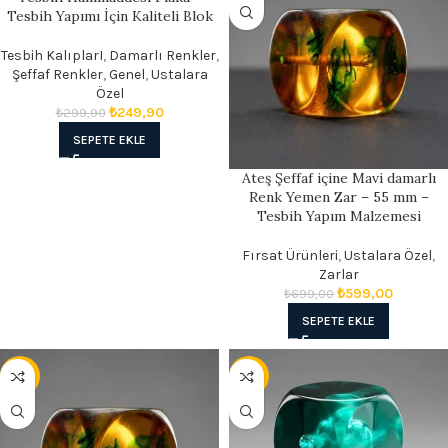
Tesbih Yapımı İçin Kaliteli Blok
Tesbih KalıplarI
,
Damarlı Renkler
,
Şeffaf Renkler
,
Genel
,
Ustalara
Özel
₺
249,90
₺
299,90
SEPETE EKLE
Ateş Şeffaf içine Mavi damarlı
Renk Yemen Zar – 55 mm –
Tesbih Yapım Malzemesi
Fırsat Ürünleri
,
Ustalara Özel
,
Zarlar
₺
599,00
₺
699,00
SEPETE EKLE
- 17%
- 17%