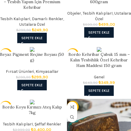
– Tesbih Yapım İçin Premium
600gram
Kehribar
Objeler
,
Tesbih KalıplarI
,
Ustalara
Tesbih KalıplarI
,
Damarlı Renkler
,
Özel
Ustalara Özel
₺
499,00
₺
599,00
₺
249,90
₺
299,90
SEPETE EKLE
SEPETE EKLE
Beyaz Pigment Reçine Boyası (50
Bordo Kehribar Çubuk 15 mm –
SATIŞ
- 46%
g)
Kalın Tesbihlik Özel Kehribar
Ham Maddesi 150 gram
Fırsat Ürünleri
,
Kimyasallar
₺
299,90
Genel
₺
299,99
₺
349,99
₺
649,90
SEPETE EKLE
SEPETE EKLE
Bordo Koyu Kırmızı Ateş Kalıp
- 15%
- 17%
7kg
Tesbih KalıplarI
,
Şeffaf Renkler
₺
3.400,00
₺
3.999,00