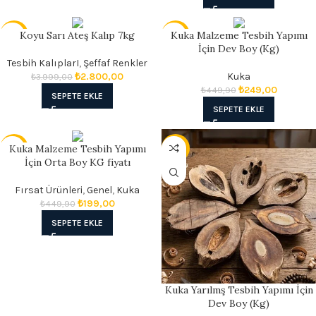
Koyu Sarı Ateş Kalıp 7kg
Kuka Malzeme Tesbih Yapımı
- 30%
- 45%
İçin Dev Boy (Kg)
Tesbih KalıplarI
,
Şeffaf Renkler
₺
2.800,00
Kuka
₺
3.999,00
₺
249,00
₺
449,90
SEPETE EKLE
SEPETE EKLE
Kuka Malzeme Tesbih Yapımı
- 56%
- 51%
İçin Orta Boy KG fiyatı
Fırsat Ürünleri
,
Genel
,
Kuka
₺
199,00
₺
449,90
SEPETE EKLE
Kuka Yarılmş Tesbih Yapımı İçin
Dev Boy (Kg)