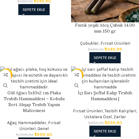
₺
249,90
₺
299,90
SEPETE EKLE
Fıstık yeşili Ateş Çubuk 14.00
mm 150 gr
Çubuklar
,
Fırsat Ürünleri
₺
349,99
₺
499,00
SEPETE EKLE
- 9%
- 48%
Gül Ağacı 5x10x2 cm Plaka
İçi Sarı Şeffaf Kalıp Tesbih
Tesbih Hammaddesi – Kokulu
Hammaddesi |
Sert Ahşap Tesbih Yapım
Malzemesi
Fırsat Ürünleri
,
Tesbih KalıplarI
,
Ustalara Özel
,
Zarlar
Ağaç Hammaddeler
,
Fırsat
₺
259,90
₺
499,90
Ürünleri
,
Genel
SEPETE EKLE
₺
999,90
₺
1.099,90