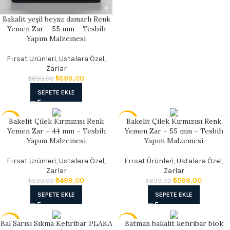
Bakalit yeşil beyaz damarlı Renk
Yemen Zar – 55 mm – Tesbih
Yapım Malzemesi
Fırsat Ürünleri
,
Ustalara Özel
,
Zarlar
₺
599,00
₺
699,00
SEPETE EKLE
Bakelit Çilek Kırmızısı Renk
Bakelit Çilek Kırmızısı Renk
- 17%
- 14%
Yemen Zar – 44 mm – Tesbih
Yemen Zar – 55 mm – Tesbih
Yapım Malzemesi
Yapım Malzemesi
Fırsat Ürünleri
,
Ustalara Özel
,
Fırsat Ürünleri
,
Ustalara Özel
,
Zarlar
Zarlar
₺
499,00
₺
599,00
₺
599,00
₺
699,00
SEPETE EKLE
SEPETE EKLE
Bal Sarısı Sıkma Kehribar PLAKA
Batman bakalit kehribar blok
- 17%
- 17%