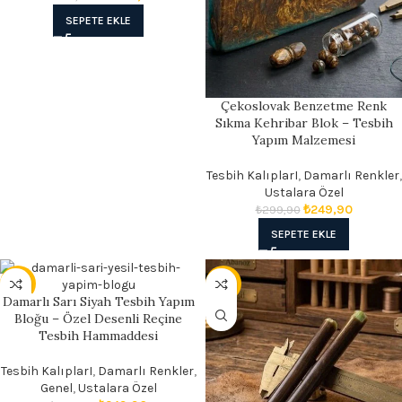
SEPETE EKLE
Çekoslovak Benzetme Renk
Sıkma Kehribar Blok – Tesbih
Yapım Malzemesi
Tesbih KalıplarI
,
Damarlı Renkler
,
Ustalara Özel
₺
249,90
₺
299,90
SEPETE EKLE
- 17%
- 30%
Damarlı Sarı Siyah Tesbih Yapım
Bloğu – Özel Desenli Reçine
Tesbih Hammaddesi
Tesbih KalıplarI
,
Damarlı Renkler
,
Genel
,
Ustalara Özel