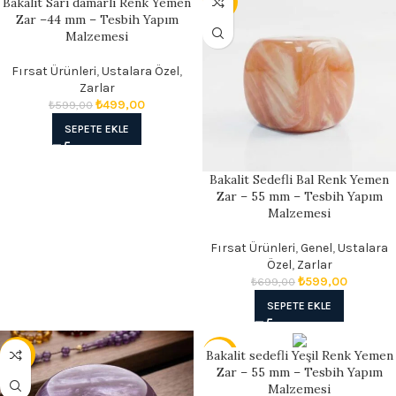
Bakalit Sarı damarlı Renk Yemen
- 17%
- 14%
Zar –44 mm – Tesbih Yapım
Malzemesi
Fırsat Ürünleri
,
Ustalara Özel
,
Zarlar
₺
499,00
₺
599,00
SEPETE EKLE
Bakalit Sedefli Bal Renk Yemen
Zar – 55 mm – Tesbih Yapım
Malzemesi
Fırsat Ürünleri
,
Genel
,
Ustalara
Özel
,
Zarlar
₺
599,00
₺
699,00
SEPETE EKLE
Bakalit sedefli Yeşil Renk Yemen
- 14%
- 14%
Zar – 55 mm – Tesbih Yapım
Malzemesi