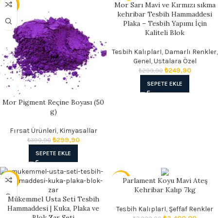
Mor Sarı Mavi ve Kırmızı sıkma
- 25%
- 17%
kehribar Tesbih Hammaddesi
Plaka – Tesbih Yapımı İçin
Kaliteli Blok
Tesbih KalıplarI
,
Damarlı Renkler
,
Genel
,
Ustalara Özel
₺
249,90
₺
299,90
SEPETE EKLE
Mor Pigment Reçine Boyası (50
g)
Fırsat Ürünleri
,
Kimyasallar
₺
299,90
₺
399,90
SEPETE EKLE
Parlament Koyu Mavi Ateş
- 17%
- 15%
Kehribar Kalıp 7kg
Mükemmel Usta Seti Tesbih
Hammaddesi | Kuka, Plaka ve
Tesbih KalıplarI
,
Şeffaf Renkler
Blok Zar Seti