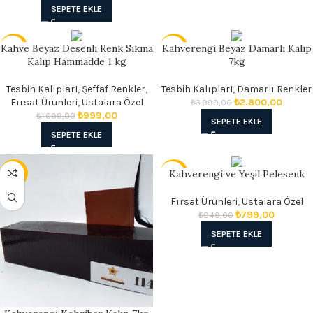
SEPETE EKLE
Kahve Beyaz Desenli Renk Sıkma
Kahverengi Beyaz Damarlı Kalıp
- 9%
- 30%
Kalıp Hammadde 1 kg
7kg
Tesbih KalıplarI
,
Şeffaf Renkler
,
Tesbih KalıplarI
,
Damarlı Renkler
Fırsat Ürünleri
,
Ustalara Özel
₺
2.800,00
₺
3.999,00
₺
999,00
₺
1.099,00
SEPETE EKLE
SEPETE EKLE
Kahverengi ve Yeşil Pelesenk
- 13%
- 16%
Fırsat Ürünleri
,
Ustalara Özel
₺
799,00
₺
949,00
SEPETE EKLE