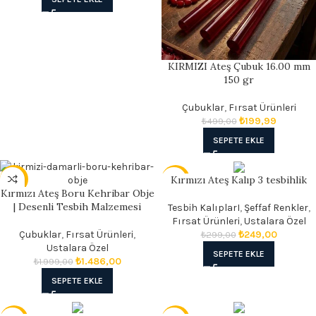
KIRMIZI Ateş Çubuk 16.00 mm
150 gr
Çubuklar
,
Fırsat Ürünleri
₺
199,99
₺
499,00
SEPETE EKLE
Kırmızı Ateş Kalıp 3 tesbihlik
- 26%
- 17%
Kırmızı Ateş Boru Kehribar Obje
| Desenli Tesbih Malzemesi
Tesbih KalıplarI
,
Şeffaf Renkler
,
Fırsat Ürünleri
,
Ustalara Özel
Çubuklar
,
Fırsat Ürünleri
,
₺
249,00
₺
299,00
Ustalara Özel
SEPETE EKLE
₺
1.486,00
₺
1.999,00
SEPETE EKLE