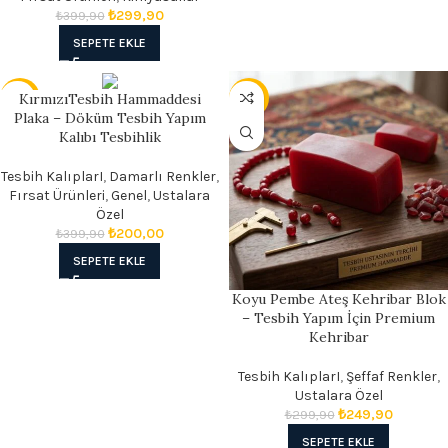
₺
299,90
₺
399,90
SEPETE EKLE
KırmızıTesbih Hammaddesi
- 50%
- 17%
Plaka – Döküm Tesbih Yapım
Kalıbı Tesbihlik
Tesbih KalıplarI
,
Damarlı Renkler
,
Fırsat Ürünleri
,
Genel
,
Ustalara
Özel
₺
200,00
₺
399,90
SEPETE EKLE
Koyu Pembe Ateş Kehribar Blok
– Tesbih Yapım İçin Premium
Kehribar
Tesbih KalıplarI
,
Şeffaf Renkler
,
Ustalara Özel
₺
249,90
₺
299,90
SEPETE EKLE