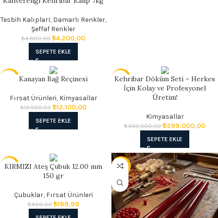
Kahverengi Kehribar Kalıp 7kg
Tesbih KalıplarI
,
Damarlı Renkler
,
Şeffaf Renkler
₺
4.200,00
₺
4.800,00
SEPETE EKLE
Kanayan Bağ Reçinesi
Kehribar Döküm Seti – Herkes
- 13%
- 20%
İçin Kolay ve Profesyonel
Üretim!
Fırsat Ürünleri
,
Kimyasallar
SICAK
₺
12.100,00
₺
13.900,00
Kimyasallar
SEPETE EKLE
₺
399.000,00
₺
499.000,00
SEPETE EKLE
KIRMIZI Ateş Çubuk 12.00 mm
- 60%
- 60%
150 gr
Çubuklar
,
Fırsat Ürünleri
₺
199,99
₺
499,00
SEPETE EKLE