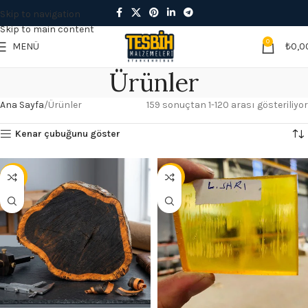
Skip to navigation
Skip to main content
0
MENÜ
₺
0,0
Ürünler
Ana Sayfa
Ürünler
159 sonuçtan 1-120 arası gösteriliyor
Kenar çubuğunu göster
- 10%
- 13%