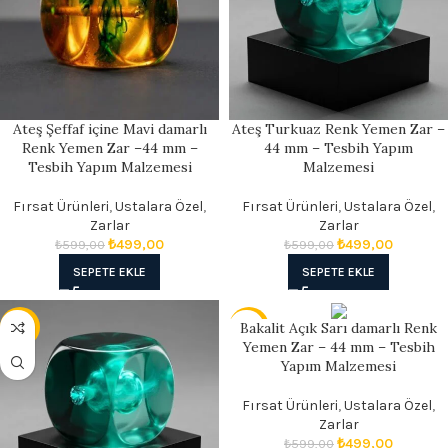
Ateş Şeffaf içine Mavi damarlı
Ateş Turkuaz Renk Yemen Zar –
Renk Yemen Zar –44 mm –
44 mm – Tesbih Yapım
Tesbih Yapım Malzemesi
Malzemesi
Fırsat Ürünleri
,
Ustalara Özel
,
Fırsat Ürünleri
,
Ustalara Özel
,
Zarlar
Zarlar
₺
499,00
₺
499,00
₺
599,00
₺
599,00
SEPETE EKLE
SEPETE EKLE
Bakalit Açık Sarı damarlı Renk
- 14%
- 17%
Yemen Zar – 44 mm – Tesbih
Yapım Malzemesi
Fırsat Ürünleri
,
Ustalara Özel
,
Zarlar
₺
499,00
₺
599,00