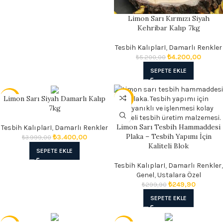
Limon Sarı Kırmızı Siyah
Kehribar Kalıp 7kg
Tesbih KalıplarI
,
Damarlı Renkler
₺
4.200,00
₺
5.200,00
SEPETE EKLE
Limon Sarı Siyah Damarlı Kalıp
- 15%
- 17%
7kg
Limon Sarı Tesbih Hammaddesi
Tesbih KalıplarI
,
Damarlı Renkler
Plaka – Tesbih Yapımı İçin
₺
3.400,00
₺
3.999,00
Kaliteli Blok
SEPETE EKLE
Tesbih KalıplarI
,
Damarlı Renkler
,
Genel
,
Ustalara Özel
₺
249,90
₺
299,90
SEPETE EKLE