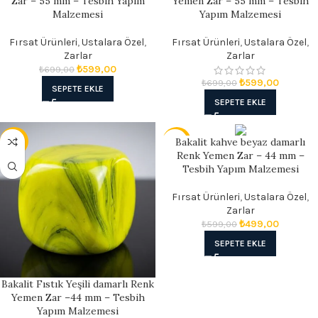
Zar – 55 mm – Tesbih Yapım
Yemen Zar – 55 mm – Tesbih
Malzemesi
Yapım Malzemesi
Fırsat Ürünleri
,
Ustalara Özel
,
Fırsat Ürünleri
,
Ustalara Özel
,
Zarlar
Zarlar
₺
599,00
₺
699,00
₺
599,00
₺
699,00
SEPETE EKLE
SEPETE EKLE
Bakalit kahve beyaz damarlı
- 17%
- 17%
Renk Yemen Zar – 44 mm –
Tesbih Yapım Malzemesi
Fırsat Ürünleri
,
Ustalara Özel
,
Zarlar
₺
499,00
₺
599,00
SEPETE EKLE
Bakalit Fıstık Yeşili damarlı Renk
Yemen Zar –44 mm – Tesbih
Yapım Malzemesi