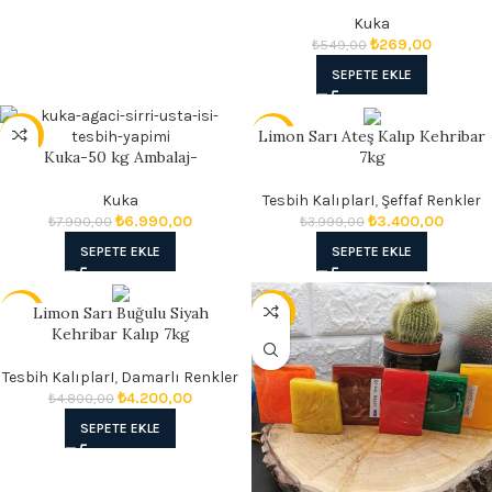
Kuka
₺
269,00
₺
549,00
SEPETE EKLE
Limon Sarı Ateş Kalıp Kehribar
- 13%
- 15%
Kuka-50 kg Ambalaj-
7kg
Kuka
Tesbih KalıplarI
,
Şeffaf Renkler
₺
6.990,00
₺
3.400,00
₺
7.990,00
₺
3.999,00
SEPETE EKLE
SEPETE EKLE
Limon Sarı Buğulu Siyah
- 13%
- 19%
Kehribar Kalıp 7kg
Tesbih KalıplarI
,
Damarlı Renkler
₺
4.200,00
₺
4.800,00
SEPETE EKLE