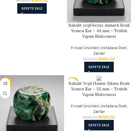
₺
599,00
₺
699,00
SEPETE EKLE
Bakalit yeşil beyaz damarlı Renk
Yemen Zar – 44 mm – Tesbih
Yapım Malzemesi
Fırsat Ürünleri
,
Ustalara Özel
,
Zarlar
₺
499,00
₺
599,00
SEPETE EKLE
Bakalit Yeşil Hamur Sıkma Renk
- 14%
- 14%
Yemen Zar – 55 mm – Tesbih
Yapım Malzemesi
Fırsat Ürünleri
,
Ustalara Özel
,
Zarlar
₺
599,00
₺
699,00
SEPETE EKLE