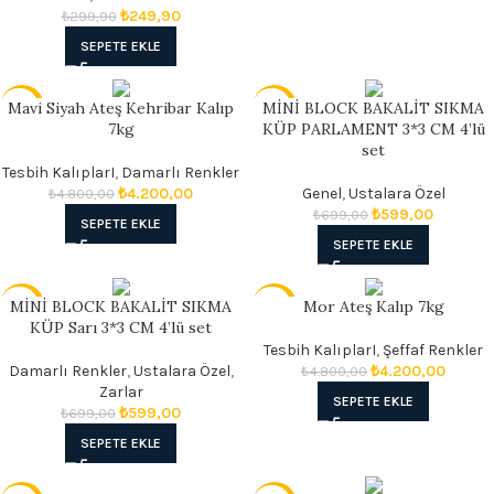
₺
249,90
₺
299,90
SEPETE EKLE
Mavi Siyah Ateş Kehribar Kalıp
MİNİ BLOCK BAKALİT SIKMA
- 13%
- 14%
7kg
KÜP PARLAMENT 3*3 CM 4’lü
set
Tesbih KalıplarI
,
Damarlı Renkler
₺
4.200,00
Genel
,
Ustalara Özel
₺
4.800,00
₺
599,00
₺
699,00
SEPETE EKLE
SEPETE EKLE
MİNİ BLOCK BAKALİT SIKMA
Mor Ateş Kalıp 7kg
- 14%
- 13%
KÜP Sarı 3*3 CM 4’lü set
Tesbih KalıplarI
,
Şeffaf Renkler
Damarlı Renkler
,
Ustalara Özel
,
₺
4.200,00
₺
4.800,00
Zarlar
SEPETE EKLE
₺
599,00
₺
699,00
SEPETE EKLE