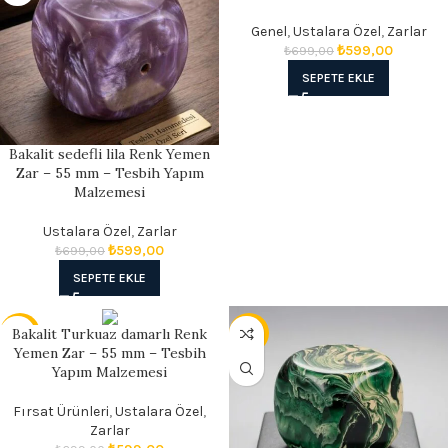
Genel
,
Ustalara Özel
,
Zarlar
₺
599,00
₺
699,00
SEPETE EKLE
Bakalit sedefli lila Renk Yemen
Zar – 55 mm – Tesbih Yapım
Malzemesi
Ustalara Özel
,
Zarlar
₺
599,00
₺
699,00
SEPETE EKLE
Bakalit Turkuaz damarlı Renk
- 14%
- 17%
Yemen Zar – 55 mm – Tesbih
Yapım Malzemesi
Fırsat Ürünleri
,
Ustalara Özel
,
Zarlar