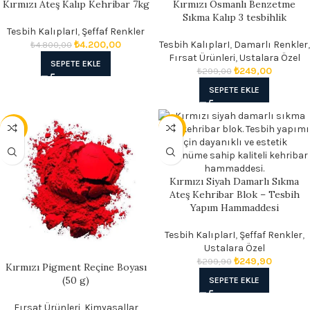
Kırmızı Ateş Kalıp Kehribar 7kg
Kırmızı Osmanlı Benzetme
- 13%
- 17%
Sıkma Kalıp 3 tesbihlik
Tesbih KalıplarI
,
Şeffaf Renkler
₺
4.200,00
Tesbih KalıplarI
,
Damarlı Renkler
,
₺
4.800,00
Fırsat Ürünleri
,
Ustalara Özel
SEPETE EKLE
₺
249,00
₺
299,00
SEPETE EKLE
- 25%
- 17%
Kırmızı Siyah Damarlı Sıkma
Ateş Kehribar Blok – Tesbih
Yapım Hammaddesi
Tesbih KalıplarI
,
Şeffaf Renkler
,
Ustalara Özel
₺
249,90
₺
299,90
Kırmızı Pigment Reçine Boyası
(50 g)
SEPETE EKLE
Fırsat Ürünleri
,
Kimyasallar