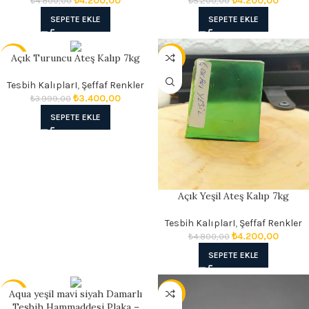
₺
4.200,00
₺
4.200,00
₺
4.800,00
₺
5.200,00
SEPETE EKLE
SEPETE EKLE
Açık Turuncu Ateş Kalıp 7kg
- 15%
- 13%
Tesbih KalıplarI
,
Şeffaf Renkler
₺
3.400,00
₺
3.999,00
SEPETE EKLE
Açık Yeşil Ateş Kalıp 7kg
Tesbih KalıplarI
,
Şeffaf Renkler
₺
4.200,00
₺
4.800,00
SEPETE EKLE
Aqua yeşil mavi siyah Damarlı
- 17%
- 14%
Tesbih Hammaddesi Plaka –