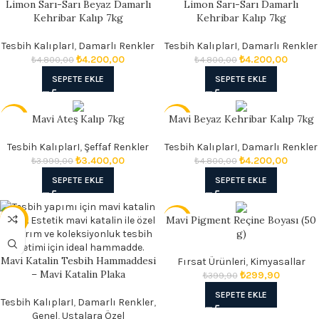
Limon Sarı-Sarı Beyaz Damarlı
Limon Sarı-Sarı Damarlı
- 13%
- 13%
Kehribar Kalıp 7kg
Kehribar Kalıp 7kg
Tesbih KalıplarI
,
Damarlı Renkler
Tesbih KalıplarI
,
Damarlı Renkler
₺
4.200,00
₺
4.200,00
₺
4.800,00
₺
4.800,00
SEPETE EKLE
SEPETE EKLE
Mavi Ateş Kalıp 7kg
Mavi Beyaz Kehribar Kalıp 7kg
- 15%
- 13%
Tesbih KalıplarI
,
Şeffaf Renkler
Tesbih KalıplarI
,
Damarlı Renkler
₺
3.400,00
₺
4.200,00
₺
3.999,00
₺
4.800,00
SEPETE EKLE
SEPETE EKLE
Mavi Pigment Reçine Boyası (50
- 17%
- 25%
g)
Mavi Katalin Tesbih Hammaddesi
Fırsat Ürünleri
,
Kimyasallar
– Mavi Katalin Plaka
₺
299,90
₺
399,90
SEPETE EKLE
Tesbih KalıplarI
,
Damarlı Renkler
,
Genel
,
Ustalara Özel