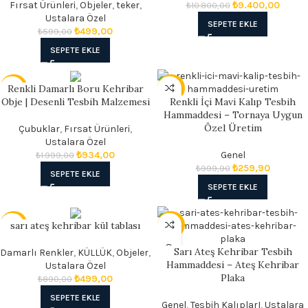
Fırsat Ürünleri
,
Objeler
,
teker
,
₺
9.400,00
₺
10.800,00
Ustalara Özel
SEPETE EKLE
₺
499,00
₺
599,00
SEPETE EKLE
Renkli Damarlı Boru Kehribar
- 53%
- 74%
Obje | Desenli Tesbih Malzemesi
Renkli İçi Mavi Kalıp Tesbih
Hammaddesi – Tornaya Uygun
Özel Üretim
Çubuklar
,
Fırsat Ürünleri
,
Ustalara Özel
₺
934,00
Genel
₺
1.999,00
₺
259,90
₺
999,90
SEPETE EKLE
SEPETE EKLE
sarı ateş kehribar kül tablası
- 44%
- 17%
Sarı Ateş Kehribar Tesbih
Damarlı Renkler
,
KÜLLÜK
,
Objeler
,
Hammaddesi – Ateş Kehribar
Ustalara Özel
Plaka
₺
499,00
₺
890,00
SEPETE EKLE
Genel
,
Tesbih KalıplarI
,
Ustalara