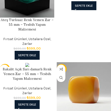
SEPETE EKLE
Ateş Turkuaz Renk Yemen Zar –
55 mm – Tesbih Yapım
Malzemesi
Fırsat Ürünleri
,
Ustalara Özel
,
Zarlar
₺
599,00
₺
699,00
SEPETE EKLE
Bakalit Açık Sarı damarlı Renk
- 14%
- 17%
Yemen Zar – 55 mm – Tesbih
Yapım Malzemesi
Fırsat Ürünleri
,
Ustalara Özel
,
Zarlar
₺
599,00
₺
699,00
SEPETE EKLE