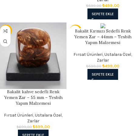
₺
499,00
₺
599,00
SEPETE EKLE
Bakalit Kırmızı Sedefli Renk
- 14%
- 17%
Yemen Zar – 44mm – Tesbih
Yapım Malzemesi
Fırsat Ürünleri
,
Ustalara Özel
,
Zarlar
₺
499,00
₺
599,00
SEPETE EKLE
Bakalit kahve sedefli Renk
Yemen Zar – 55 mm – Tesbih
Yapım Malzemesi
Fırsat Ürünleri
,
Ustalara Özel
,
Zarlar
₺
599,00
₺
699,00
SEPETE EKLE