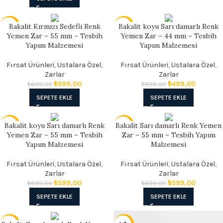
Bakalit Kırmızı Sedefli Renk
Bakalit koyu Sarı damarlı Renk
- 14%
- 17%
Yemen Zar – 55 mm – Tesbih
Yemen Zar – 44 mm – Tesbih
Yapım Malzemesi
Yapım Malzemesi
Fırsat Ürünleri
,
Ustalara Özel
,
Fırsat Ürünleri
,
Ustalara Özel
,
Zarlar
Zarlar
₺
599,00
₺
499,00
₺
699,00
₺
599,00
SEPETE EKLE
SEPETE EKLE
Bakalit koyu Sarı damarlı Renk
Bakalit Sarı damarlı Renk Yemen
- 14%
- 14%
Yemen Zar – 55 mm – Tesbih
Zar – 55 mm – Tesbih Yapım
Yapım Malzemesi
Malzemesi
Fırsat Ürünleri
,
Ustalara Özel
,
Fırsat Ürünleri
,
Ustalara Özel
,
Zarlar
Zarlar
₺
599,00
₺
599,00
₺
699,00
₺
699,00
SEPETE EKLE
SEPETE EKLE