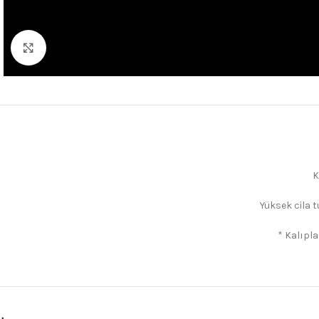
Büyütmek için tıklayın
K
Yüksek cila 
* Kalıpla