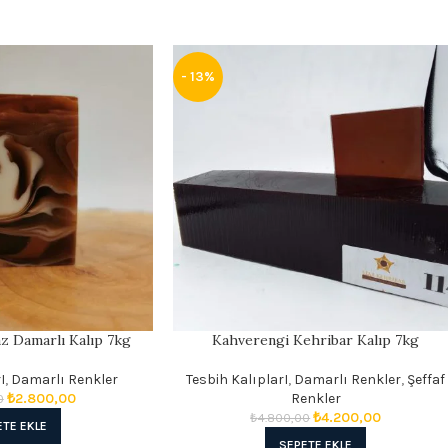
- 13%
z Damarlı Kalıp 7kg
Kahverengi Kehribar Kalıp 7kg
I
,
Damarlı Renkler
Tesbih KalıplarI
,
Damarlı Renkler
,
Şeffaf
₺
2.800,00
Renkler
0
₺
4.200,00
₺
4.800,00
ETE EKLE
SEPETE EKLE