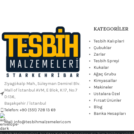
KATEGORILER
Tesbih KalıplarI
Çubuklar
Zarlar
Tesbih Spreyi
Kukalar
Ağaç Grubu
Kimyasallar
Ziyagökalp Mah., Süleyman Demirel Blv.
Makineler
Mall of İstanbul AVM, E Blok, K:17, No:7
Ustalara Özel
D:136,
Fırsat Ürünler
Başakşehir / İstanbul
Blog
Telefon: +90 (551) 728 13 69
Banka Hesapları
Mail: info@tesbihmalzemeleri.com