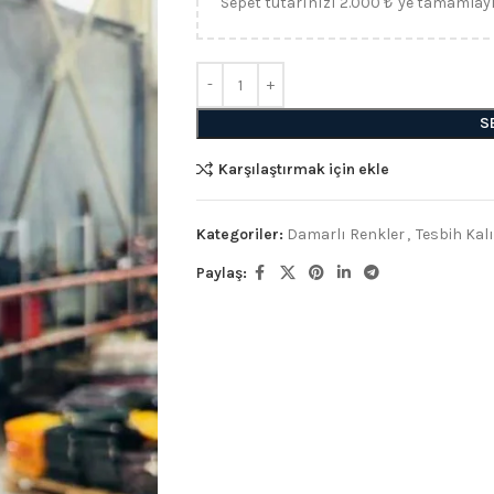
Sepet tutarınızı 2.000 ₺ 'ye tamamlay
S
Karşılaştırmak için ekle
Kategoriler:
Damarlı Renkler
,
Tesbih Kalı
Paylaş: