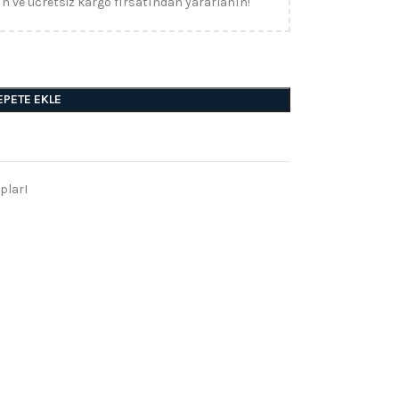
ın ve ücretsiz kargo fırsatından yararlanın!
EPETE EKLE
plarI