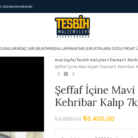
ün Gönderilmektedir.
KUKALAR
AĞAÇ GRUBU
KIMYASALLAR
MAKINELER
USTALARA ÖZEL
FIRSAT
Ana Sayfa
Tesbih KalıplarI
Damarlı Renk
Şeffaf İçine Mavi Siyah Damarlı Kehribar 
Şeffaf İçine Mavi
Kehribar Kalıp 7
₺
3.400,00
₺
3.999,00