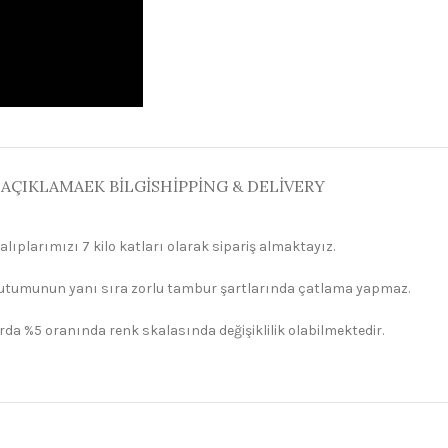
AÇIKLAMA
EK BILGI
SHIPPING & DELIVERY
alıplarımızı 7 kilo katları olarak sipariş almaktayız.
tutumunun yanı sıra zorlu tambur şartlarında çatlama yapmaz.
rda %5 oranında renk skalasında değişiklilik olabilmektedir.