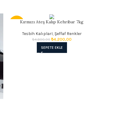
Kırmızı Ateş Kalıp Kehribar 7kg
Koyu Sa
- 13%
- 30%
Tesbih KalıplarI
,
Şeffaf Renkler
Tesbih Kal
₺
4.200,00
₺
4.800,00
₺
3.99
SEPETE EKLE