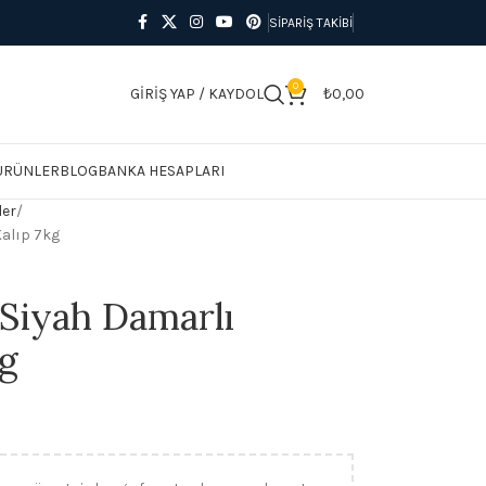
SIPARIŞ TAKIBI
0
GIRIŞ YAP / KAYDOL
₺
0,00
 ÜRÜNLER
BLOG
BANKA HESAPLARI
ler
Kalıp 7kg
 Siyah Damarlı
kg