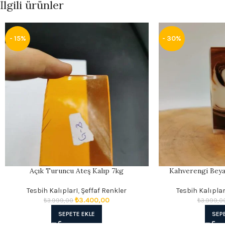
İlgili ürünler
- 15%
- 30%
Açık Turuncu Ateş Kalıp 7kg
Kahverengi Beya
Tesbih KalıplarI
,
Şeffaf Renkler
Tesbih Kalıplar
₺
3.400,00
₺
3.999,00
₺
3.999,0
SEPETE EKLE
SEP