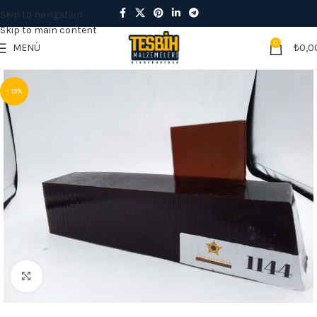
Skip to navigation
Skip to main content
0
MENÜ
₺
0,0
- 13%
Büyütmek için tıklayın