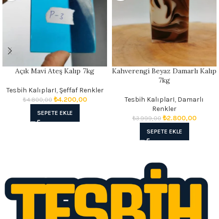
Açık Mavi Ateş Kalıp 7kg
Kahverengi Beyaz Damarlı Kalıp
7kg
Tesbih KalıplarI
,
Şeffaf Renkler
₺
4.200,00
Tesbih KalıplarI
,
Damarlı
₺
4.800,00
Renkler
SEPETE EKLE
₺
2.800,00
₺
3.999,00
SEPETE EKLE