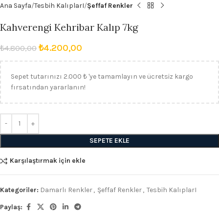
Ana Sayfa
Tesbih KalıplarI
Şeffaf Renkler
Kahverengi Kehribar Kalıp 7kg
₺
4.200,00
₺
4.800,00
Sepet tutarınızı 2.000 ₺ 'ye tamamlayın ve ücretsiz kargo
fırsatından yararlanın!
SEPETE EKLE
Karşılaştırmak için ekle
Kategoriler:
Damarlı Renkler
,
Şeffaf Renkler
,
Tesbih KalıplarI
Paylaş: