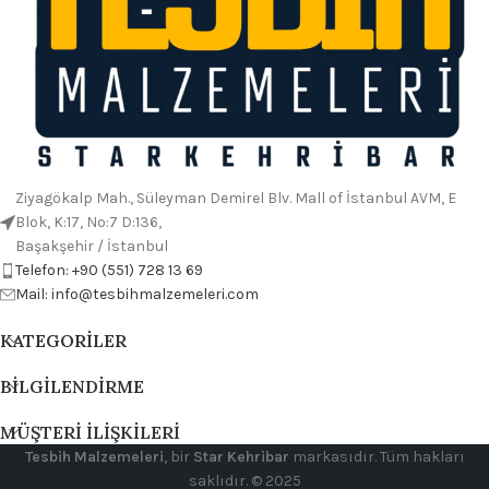
Ziyagökalp Mah., Süleyman Demirel Blv. Mall of İstanbul AVM, E
Blok, K:17, No:7 D:136,
Başakşehir / İstanbul
Telefon: +90 (551) 728 13 69
Mail: info@tesbihmalzemeleri.com
KATEGORILER
BILGILENDIRME
MÜŞTERI İLIŞKILERI
Tesbih Malzemeleri
, bir
Star Kehribar
markasıdır. Tüm hakları
saklıdır. © 2025