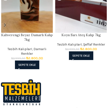
Kahverengi Beyaz Damarlı Kalıp
Koyu Sarı Ateş Kalıp 7kg
7kg
Tesbih KalıplarI
,
Şeffaf Renkler
Tesbih KalıplarI
,
Damarlı
₺
2.800,00
₺
3.999,00
Renkler
SEPETE EKLE
₺
2.800,00
₺
3.999,00
SEPETE EKLE