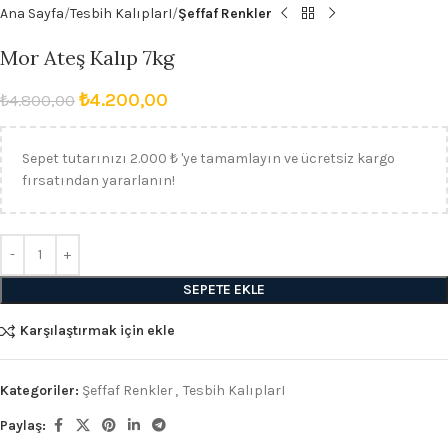
Ana Sayfa
Tesbih KalıplarI
Şeffaf Renkler
Mor Ateş Kalıp 7kg
₺
4.200,00
₺
4.800,00
Sepet tutarınızı 2.000 ₺ 'ye tamamlayın ve ücretsiz kargo
fırsatından yararlanın!
SEPETE EKLE
Karşılaştırmak için ekle
Kategoriler:
Şeffaf Renkler
,
Tesbih KalıplarI
Paylaş: