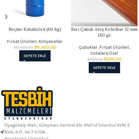
Reçine Katalizörü (60 kg)
Sarı Çubuk Ateş Kehribar 12 mm
150 gr
Fırsat Ürünleri
,
Kimyasallar
₺
9.400,00
Çubuklar
,
Fırsat Ürünleri
,
₺
10.800,00
Ustalara Özel
SEPETE EKLE
₺
349,00
₺
499,00
SEPETE EKLE
Ziyagökalp Mah., Süleyman Demirel Blv. Mall of İstanbul AVM, E
Blok, K:17, No:7 D:136,
Başakşehir / İstanbul