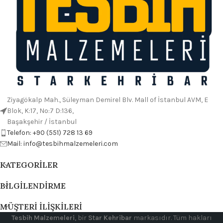
Ziyagökalp Mah., Süleyman Demirel Blv. Mall of İstanbul AVM, E
Blok, K:17, No:7 D:136,
Başakşehir / İstanbul
Telefon: +90 (551) 728 13 69
Mail: info@tesbihmalzemeleri.com
KATEGORILER
BILGILENDIRME
MÜŞTERI İLIŞKILERI
Tesbih Malzemeleri
, bir
Star Kehribar
markasıdır. Tüm hakları