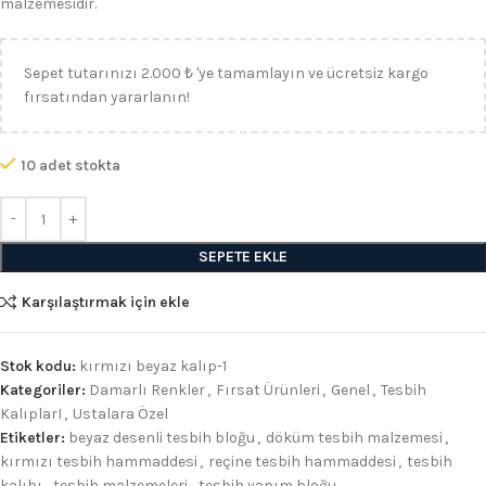
malzemesidir.
Sepet tutarınızı 2.000 ₺ 'ye tamamlayın ve ücretsiz kargo
fırsatından yararlanın!
10 adet stokta
SEPETE EKLE
Karşılaştırmak için ekle
Stok kodu:
kırmızı beyaz kalıp-1
Kategoriler:
Damarlı Renkler
,
Fırsat Ürünleri
,
Genel
,
Tesbih
KalıplarI
,
Ustalara Özel
Etiketler:
beyaz desenli tesbih bloğu
,
döküm tesbih malzemesi
,
kırmızı tesbih hammaddesi
,
reçine tesbih hammaddesi
,
tesbih
kalıbı
,
tesbih malzemeleri
,
tesbih yapım bloğu