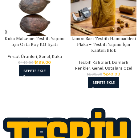
Kuka Malzeme Tesbih Yapımı
Limon Sarı Tesbih Hammaddesi
İçin Orta Boy KG fiyatı
Plaka – Tesbih Yapımı İçin
Kaliteli Blok
Fırsat Ürünleri
,
Genel
,
Kuka
₺
199,00
Tesbih KalıplarI
,
Damarlı
₺
449,90
Renkler
,
Genel
,
Ustalara Özel
SEPETE EKLE
₺
249,90
₺
299,90
SEPETE EKLE