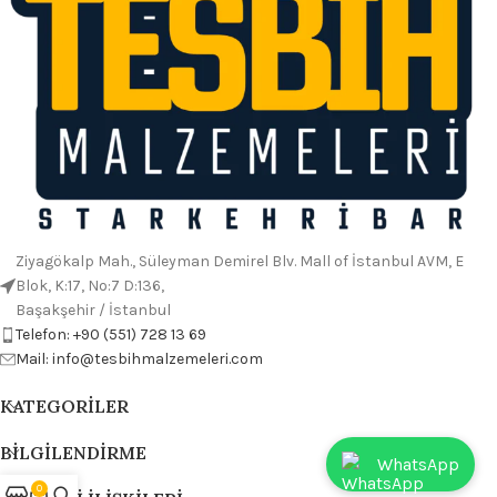
Ziyagökalp Mah., Süleyman Demirel Blv. Mall of İstanbul AVM, E
Blok, K:17, No:7 D:136,
Başakşehir / İstanbul
Telefon: +90 (551) 728 13 69
Mail: info@tesbihmalzemeleri.com
KATEGORILER
BILGILENDIRME
WhatsApp
0