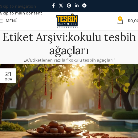
Skip to navigation
Skip to main content
0
MENÜ
₺
0,0
Etiket Arşivi:kokulu tesbih
ağaçları
Ev
Etiketlenen Yazılar"kokulu tesbih ağaçları"
21
OCA