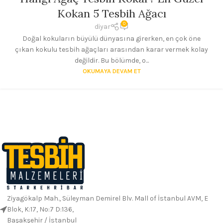
Kokan 5 Tesbih Ağacı
0
diyar
Doğal kokuların büyülü dünyasına girerken, en çok öne
çıkan kokulu tesbih ağaçları arasından karar vermek kolay
değildir. Bu bölümde, o...
OKUMAYA DEVAM ET
Ziyagökalp Mah., Süleyman Demirel Blv. Mall of İstanbul AVM, E
Blok, K:17, No:7 D:136,
Başakşehir / İstanbul