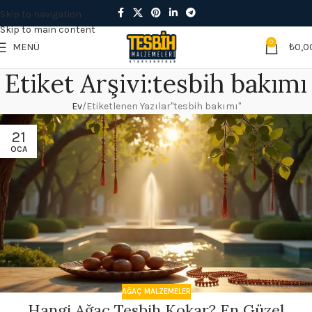
Skip to navigation
Skip to main content
0
MENÜ
₺
0,0
Etiket Arşivi:tesbih bakımı
Ev
Etiketlenen Yazılar"tesbih bakımı"
21
OCA
AĞAÇ MALZEMELER
Hangi Ağaç Tesbih Kokar? En Güzel