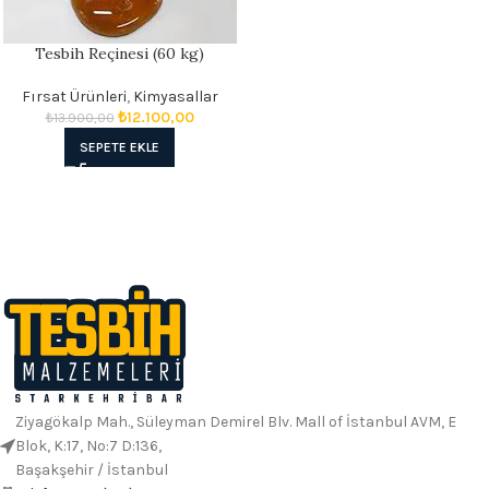
Tesbih Reçinesi (60 kg)
Fırsat Ürünleri
,
Kimyasallar
₺
12.100,00
₺
13.900,00
SEPETE EKLE
Ziyagökalp Mah., Süleyman Demirel Blv. Mall of İstanbul AVM, E
Blok, K:17, No:7 D:136,
Başakşehir / İstanbul