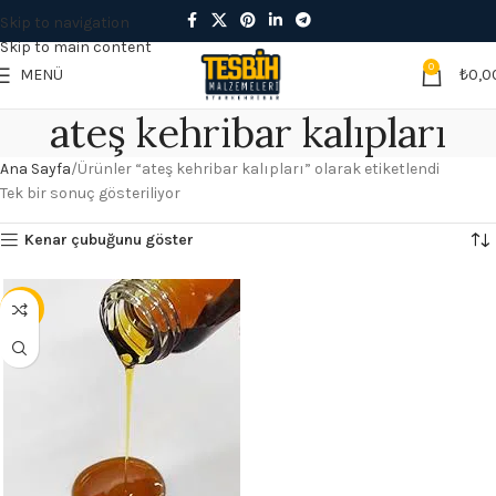
Skip to navigation
Skip to main content
0
MENÜ
₺
0,0
ateş kehribar kalıpları
Ana Sayfa
Ürünler “ateş kehribar kalıpları” olarak etiketlendi
Tek bir sonuç gösteriliyor
Kenar çubuğunu göster
- 13%