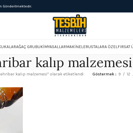
ün Gönderilmektedir.
KUKALAR
AĞAÇ GRUBU
KIMYASALLAR
MAKINELER
USTALARA ÖZEL
FIRSAT
ribar kalıp malzemesi
kehribar kalıp malzemesi” olarak etiketlendi
Göstermek
9
12