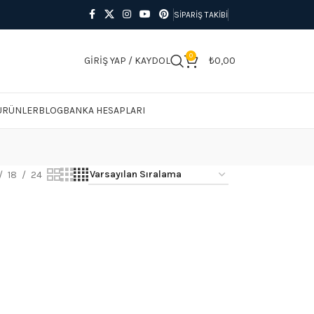
SIPARIŞ TAKIBI
0
GIRIŞ YAP / KAYDOL
₺
0,00
 ÜRÜNLER
BLOG
BANKA HESAPLARI
18
24