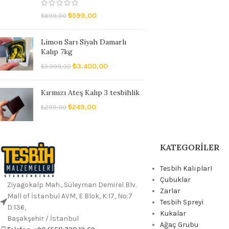
₺
599,00
₺
699,00
Limon Sarı Siyah Damarlı
Kalıp 7kg
₺
3.400,00
₺
3.999,00
Kırmızı Ateş Kalıp 3 tesbihlik
₺
249,00
₺
299,00
KATEGORILER
Tesbih KalıplarI
Çubuklar
Ziyagökalp Mah., Süleyman Demirel Blv.
Zarlar
Mall of İstanbul AVM, E Blok, K:17, No:7
Tesbih Spreyi
D:136,
Kukalar
Başakşehir / İstanbul
Ağaç Grubu