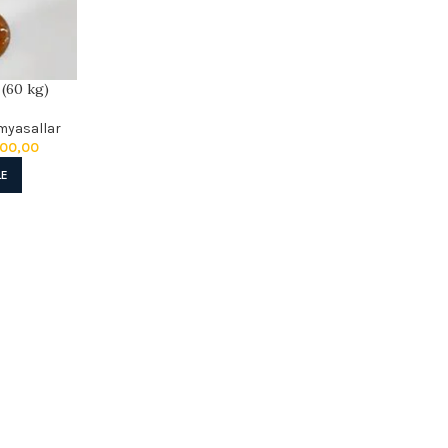
 (60 kg)
myasallar
100,00
LE