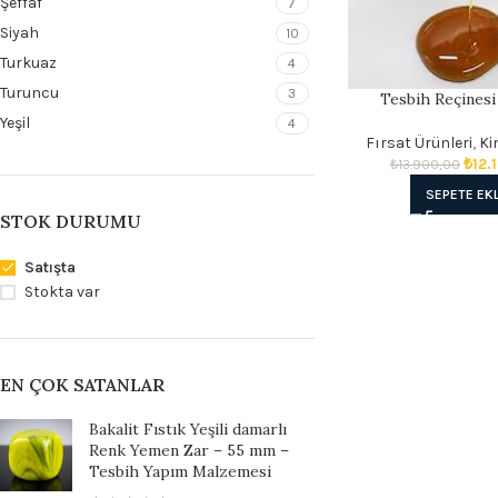
Şeffaf
7
Siyah
10
Turkuaz
4
Turuncu
3
Tesbih Reçinesi
Yeşil
4
Fırsat Ürünleri
,
Ki
₺
12.
₺
13.900,00
SEPETE EK
STOK DURUMU
Satışta
Stokta var
EN ÇOK SATANLAR
Bakalit Fıstık Yeşili damarlı
Renk Yemen Zar – 55 mm –
Tesbih Yapım Malzemesi