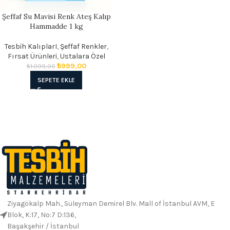
Şeffaf Su Mavisi Renk Ateş Kalıp
Hammadde 1 kg
Tesbih KalıplarI
,
Şeffaf Renkler
,
Fırsat Ürünleri
,
Ustalara Özel
₺
999,00
₺
1.099,00
SEPETE EKLE
Ziyagökalp Mah., Süleyman Demirel Blv. Mall of İstanbul AVM, E
Blok, K:17, No:7 D:136,
Başakşehir / İstanbul