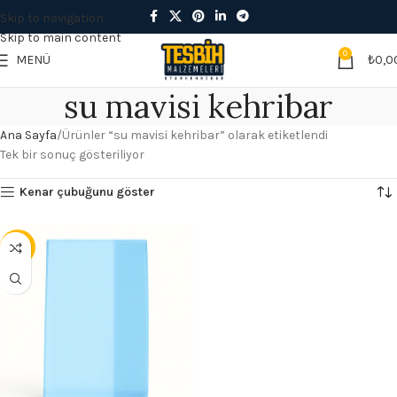
Skip to navigation
Skip to main content
0
MENÜ
₺
0,0
su mavisi kehribar
Ana Sayfa
Ürünler “su mavisi kehribar” olarak etiketlendi
Tek bir sonuç gösteriliyor
Kenar çubuğunu göster
- 9%