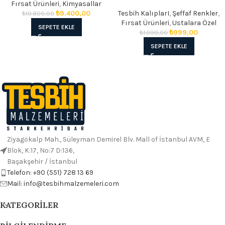
Fırsat Ürünleri
,
Kimyasallar
₺
9.400,00
Tesbih KalıplarI
,
Şeffaf Renkler
,
₺
10.800,00
Fırsat Ürünleri
,
Ustalara Özel
SEPETE EKLE
₺
999,00
₺
1.099,00
SEPETE EKLE
Ziyagökalp Mah., Süleyman Demirel Blv. Mall of İstanbul AVM, E
Blok, K:17, No:7 D:136,
Başakşehir / İstanbul
Telefon: +90 (551) 728 13 69
Mail: info@tesbihmalzemeleri.com
KATEGORILER