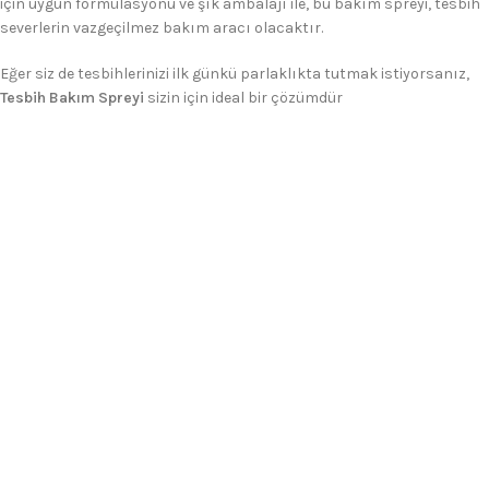
için uygun formülasyonu ve şık ambalajı ile, bu bakım spreyi, tesbih
severlerin vazgeçilmez bakım aracı olacaktır.
Eğer siz de tesbihlerinizi ilk günkü parlaklıkta tutmak istiyorsanız,
Tesbih Bakım Spreyi
sizin için ideal bir çözümdür