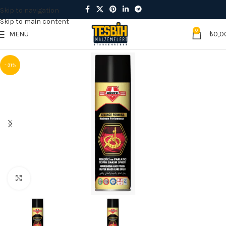
Skip to navigation
Skip to main content
0
MENÜ
₺
0,0
- 31%
Büyütmek için tıklayın