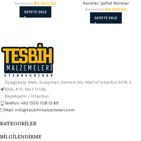
₺
3.400,00
Renkler
,
Şeffaf Renkler
₺
3.999,00
₺
4.200,00
₺
4.800,00
SEPETE EKLE
SEPETE EKLE
Ziyagökalp Mah., Süleyman Demirel Blv. Mall of İstanbul AVM, E
Blok, K:17, No:7 D:136,
Başakşehir / İstanbul
Telefon: +90 (551) 728 13 69
Mail: info@tesbihmalzemeleri.com
KATEGORILER
BILGILENDIRME