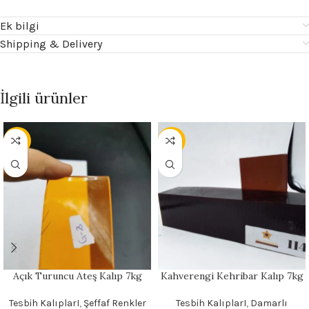
Ek bilgi
Shipping & Delivery
İlgili ürünler
- 15%
- 13%
Açık Turuncu Ateş Kalıp 7kg
Kahverengi Kehribar Kalıp 7kg
Tesbih KalıplarI
,
Şeffaf Renkler
Tesbih KalıplarI
,
Damarlı