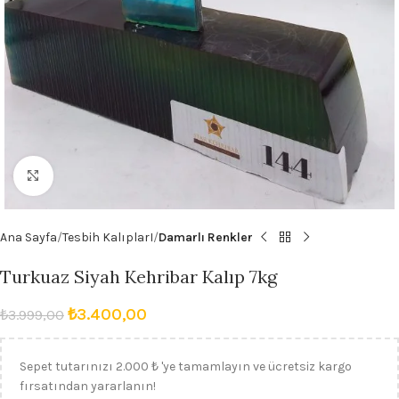
Büyütmek için tıklayın
Ana Sayfa
Tesbih KalıplarI
Damarlı Renkler
Turkuaz Siyah Kehribar Kalıp 7kg
₺
3.400,00
₺
3.999,00
Sepet tutarınızı 2.000 ₺ 'ye tamamlayın ve ücretsiz kargo
fırsatından yararlanın!