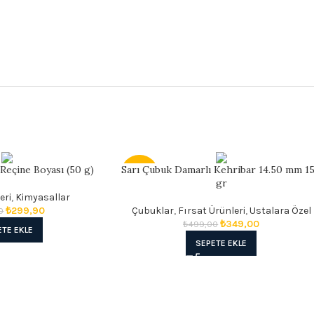
Reçine Boyası (50 g)
Sarı Çubuk Damarlı Kehribar 14.50 mm 1
- 30%
gr
eri
,
Kimyasallar
₺
299,90
Çubuklar
,
Fırsat Ürünleri
,
Ustalara Özel
0
₺
349,00
₺
499,00
ETE EKLE
SEPETE EKLE