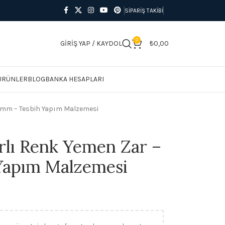
SIPARIŞ TAKIBI
0
GIRIŞ YAP / KAYDOL
₺
0,00
 ÜRÜNLER
BLOG
BANKA HESAPLARI
5 mm – Tesbih Yapım Malzemesi
arlı Renk Yemen Zar –
Yapım Malzemesi