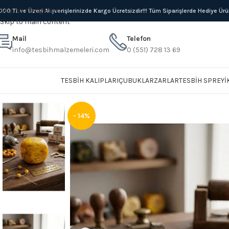
Skip to navigation
000 TL ve Üzeri Alışverişlerinizde Kargo Ücretsizdir!!! Tüm Siparişlerde Hediye Ür
Skip to main content
Mail
Telefon
info@tesbihmalzemeleri.com
0 (551) 728 13 69
TESBIH KALIPLARI
ÇUBUKLAR
ZARLAR
TESBIH SPREYI
- 14%