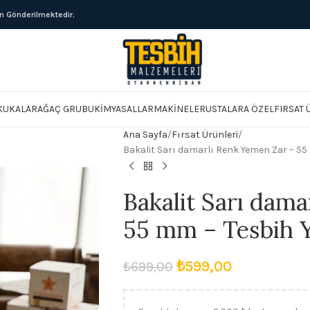
ün Gönderilmektedir.
KUKALAR
AĞAÇ GRUBU
KIMYASALLAR
MAKINELER
USTALARA ÖZEL
FIRSAT
Ana Sayfa
Fırsat Ürünleri
Bakalit Sarı damarlı Renk Yemen Zar – 5
Bakalit Sarı dam
55 mm – Tesbih 
₺
599,00
₺
699,00