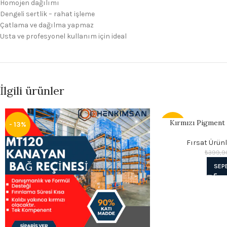
Homojen dağılımı
Dengeli sertlik – rahat işleme
Çatlama ve dağılma yapmaz
Usta ve profesyonel kullanım için ideal
İlgili ürünler
Kırmızı Pigment 
- 13%
- 25%
Fırsat Ürünl
₺
399,9
SEP