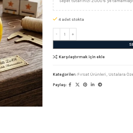
Sepet tutarınızı 2.000 ₺ 'ye tamamlay
4 adet stokta
S
Karşılaştırmak için ekle
Kategoriler:
Fırsat Ürünleri
,
Ustalara Öze
Paylaş: