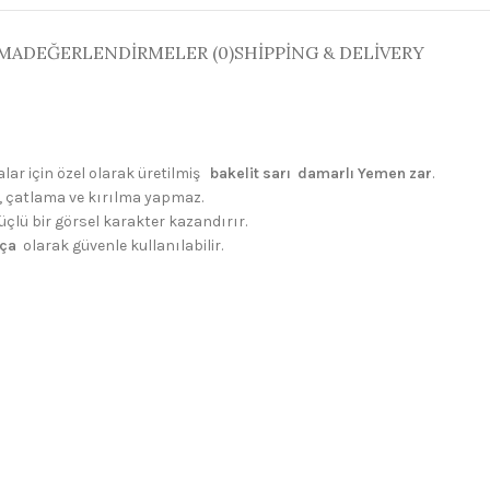
AMA
DEĞERLENDIRMELER (0)
SHIPPING & DELIVERY
alar için özel olarak üretilmiş
bakelit sarı damarlı Yemen zar
.
r, çatlama ve kırılma yapmaz.
güçlü bir görsel karakter kazandırır.
rça
olarak güvenle kullanılabilir.