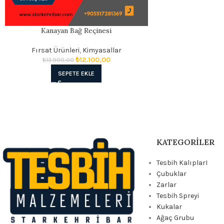
Kanayan Bağ Reçinesi
Fırsat Ürünleri
,
Kimyasallar
₺
12.100,00
₺
13.900,00
SEPETE EKLE
KATEGORILER
Tesbih KalıplarI
Çubuklar
Zarlar
Tesbih Spreyi
Kukalar
Ağaç Grubu