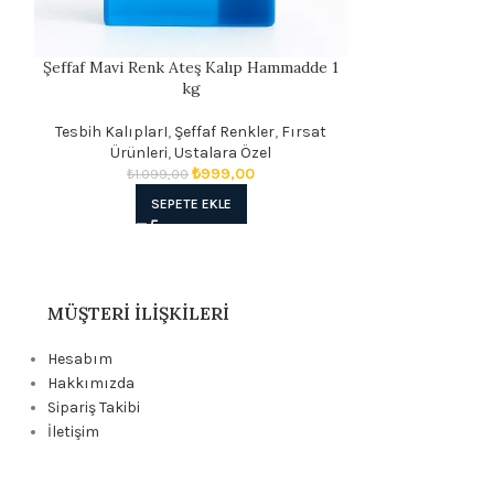
Şeffaf Mavi Renk Ateş Kalıp Hammadde 1
kg
Tesbih KalıplarI
,
Şeffaf Renkler
,
Fırsat
Ürünleri
,
Ustalara Özel
₺
999,00
₺
1.099,00
SEPETE EKLE
MÜŞTERI İLIŞKILERI
Hesabım
Hakkımızda
Sipariş Takibi
İletişim