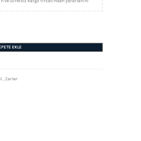
ın ve ücretsiz kargo fırsatından yararlanın!
EPETE EKLE
l
,
Zarlar