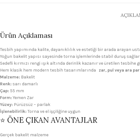
AÇIKL
Ürün Açıklaması
Tesbih yapımında kalite, dayanıklılık ve estetiği bir arada arayan ust
Yoğun bakelit yapısı sayesinde torna işlemlerinde stabil duruş sağla
Sedefli kırmızı rengi ışık altında derinlik kazanır ve üretilen tesbihe 
Hem klasik hem modern tesbih tasarımlarında
zar, pul veya ara pa
Malzeme:
Bakelit
Renk:
sarı damarlı
Çap:
55 mm
Form:
Yemen Zar
Yüzey:
Pürüzsüz – parlak
İşlenebilirlik:
Torna ve el işçiliğine uygun
⭐ ÖNE ÇIKAN AVANTAJLAR
Gerçek bakelit malzeme